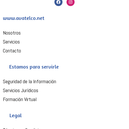
a
n
c
s
e
t
b
a
www.avatelco.net
o
g
o
r
k
a
m
Nosotros
Servicios
Contacto
Estamos para servirle
Seguridad de la Información
Servicios Jurídicos
Formación Virtual
Legal