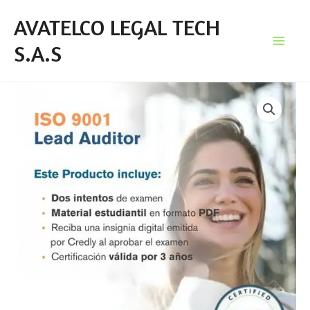
Ir
Mai
AVATELCO LEGAL TECH
al
S.A.S
Me
contenido
Auditor
líder
certificado
ISO/IEC
9001
(I9001LA)
cantidad