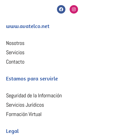
F
I
a
n
c
s
e
t
b
a
www.avatelco.net
o
g
o
r
k
a
m
Nosotros
Servicios
Contacto
Estamos para servirle
Seguridad de la Información
Servicios Jurídicos
Formación Virtual
Legal