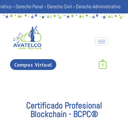
o Penal ◦ Derecho Civil ◦ Derecho Administrativo ◦ Derecho Discipl
Campus Virtual
0
Certificado Profesional
Blockchain - BCPC®