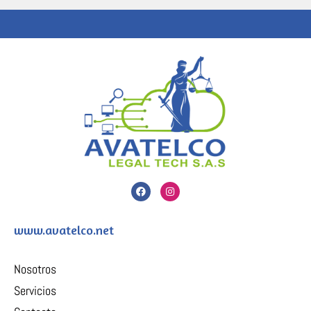
F
I
a
n
c
s
e
t
b
a
www.avatelco.net
o
g
o
r
k
a
m
Nosotros
Servicios