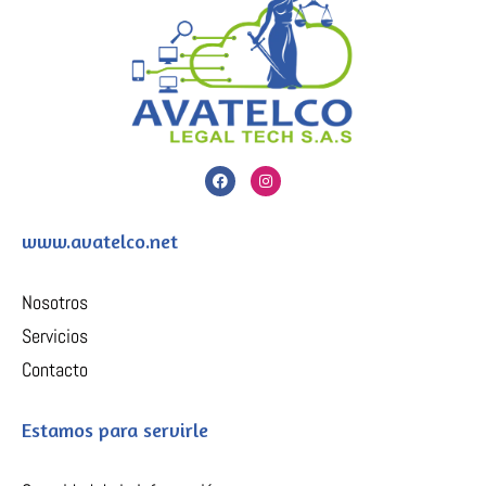
F
I
a
n
c
s
e
t
b
a
www.avatelco.net
o
g
o
r
k
a
m
Nosotros
Servicios
Contacto
Estamos para servirle