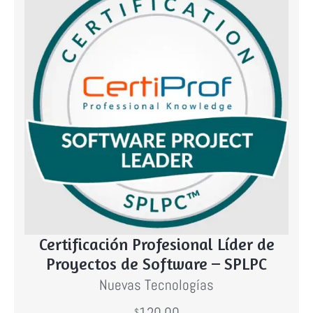
rtificación Profesional Líder de
C
royectos de Software – SPLPC
Nuevas Tecnologías
120.00
$